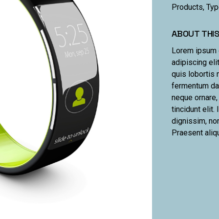
Products, Ty
ABOUT THI
Lorem ipsum d
adipiscing eli
quis lobortis 
fermentum dap
neque ornare,
tincidunt elit
dignissim, non
Praesent aliq