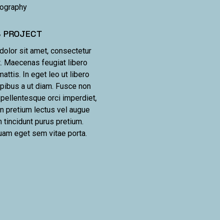
pography
S PROJECT
olor sit amet, consectetur
t. Maecenas feugiat libero
mattis. In eget leo ut libero
ibus a ut diam. Fusce non
 pellentesque orci imperdiet,
. In pretium lectus vel augue
 tincidunt purus pretium.
uam eget sem vitae porta.