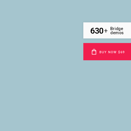
630
Bridge
+
demos
BUY NOW $69